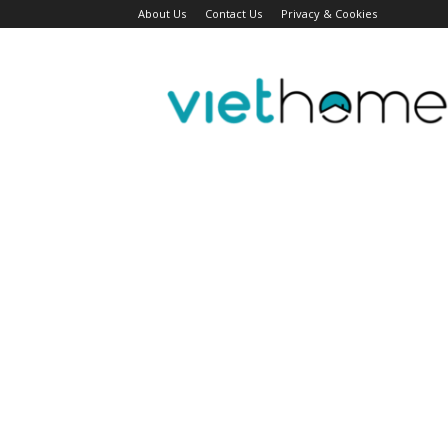
About Us
Contact Us
Privacy & Cookies
Tin
tức
người
Việt
Đài
Bắc,
Đài
Loan