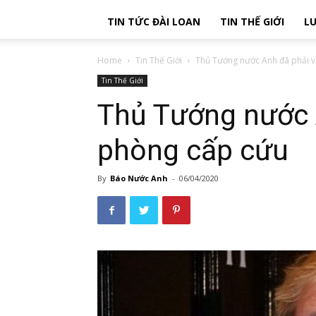
TIN TỨC ĐÀI LOAN
TIN THẾ GIỚI
LU
Home
Tin Thế Giới
Thủ Tướng nước Anh đã phải 
Tin Thế Giới
Thủ Tướng nước 
phòng cấp cứu
By
Báo Nước Anh
-
06/04/2020