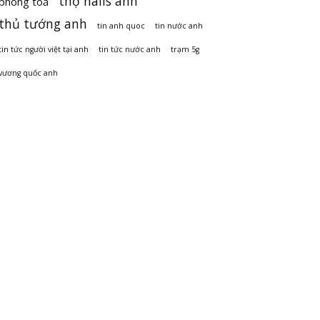
thợ nails anh
phong toả
thủ tướng anh
tin anh quoc
tin nước anh
tin tức người việt tại anh
tin tức nước anh
trạm 5g
vương quốc anh