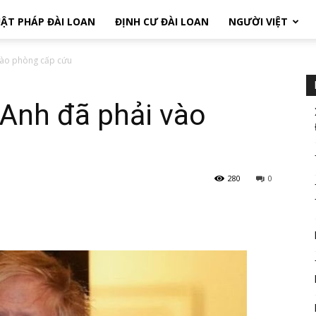
ẬT PHÁP ĐÀI LOAN
ĐỊNH CƯ ĐÀI LOAN
NGƯỜI VIỆT
vào phòng cấp cứu
Anh đã phải vào
280
0