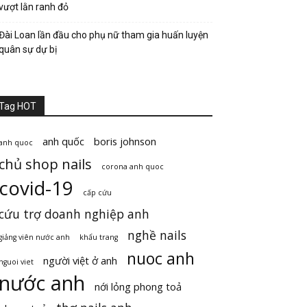
vượt lằn ranh đỏ
Đài Loan lần đầu cho phụ nữ tham gia huấn luyện
quân sự dự bị
Tag HOT
anh quốc
boris johnson
anh quoc
chủ shop nails
corona anh quoc
covid-19
cấp cứu
cứu trợ doanh nghiệp anh
nghề nails
giảng viên nước anh
khẩu trang
nuoc anh
người việt ở anh
nguoi viet
nước anh
nới lỏng phong toả