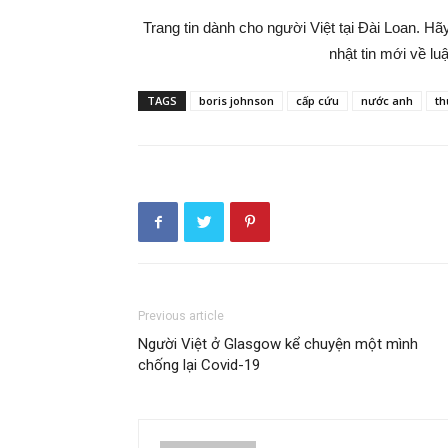
Trang tin dành cho người Việt tại Đài Loan. H
nhật tin mới về lu
TAGS
boris johnson
cấp cứu
nước anh
th
Previous article
Người Việt ở Glasgow kể chuyện một mình
chống lại Covid-19