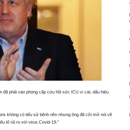
n đã phải vào phòng cấp cứu hồi sức ICU vì các dấu hiệu
oris không có tiểu sử bệnh nền nhưng ông đã cởi mở nói về
u tố rủi ro với virus Covid-19.”