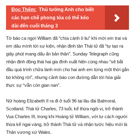
Đọc Thêm:
Thủ tướng Anh cho biết
các hạn chế phong tỏa có thể kéo
dài đến cuối tháng 3
Tờ báo ca ngợi William đã “chìa cành ô liu” khi mời em trai và
em dâu mình tới sự kiện, nhận định tân Thái tử đã “tự tạo ra
giây phút mang dấu ấn bản thân”. Sunday Telegraph cũng
nhận định động thái hai gia đình xuất hiện cùng nhau “sẽ bắt
đầu quá trình chữa lành mới cho hai anh em từng một thời gắn
bó không rời”, nhưng cảnh báo con đường dẫn tới hòa giải
thực sự “vẫn còn gian nan”.
Nữ hoàng Elizabeth II ra đi ở tuổi 96 tại lâu đài Balmoral,
Scotland. Thái tử Charles, 73 tuổi, kế thừa ngôi vị, trở thành
Vua Charles III, trong khi Hoàng tử William, với tư cách người
thừa kế ngai vàng, trở thành Thái tử và nhận tước hiệu mới là
Thân vương xứ Wales.