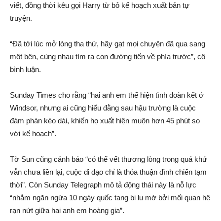
viết, đồng thời kêu gọi Harry từ bỏ kế hoạch xuất bản tự
truyện.
“Đã tới lúc mở lòng tha thứ, hãy gạt mọi chuyện đã qua sang
một bên, cùng nhau tìm ra con đường tiến về phía trước”, cô
bình luận.
Sunday Times cho rằng “hai anh em thể hiện tình đoàn kết ở
Windsor, nhưng ai cũng hiểu đằng sau hậu trường là cuộc
đàm phán kéo dài, khiến họ xuất hiện muộn hơn 45 phút so
với kế hoạch”.
Tờ Sun cũng cảnh báo “có thể vết thương lòng trong quá khứ
vẫn chưa liền lại, cuộc đi dạo chỉ là thỏa thuận đình chiến tạm
thời”. Còn Sunday Telegraph mô tả động thái này là nỗ lực
“nhằm ngăn ngừa 10 ngày quốc tang bị lu mờ bởi mối quan hệ
rạn nứt giữa hai anh em hoàng gia”.