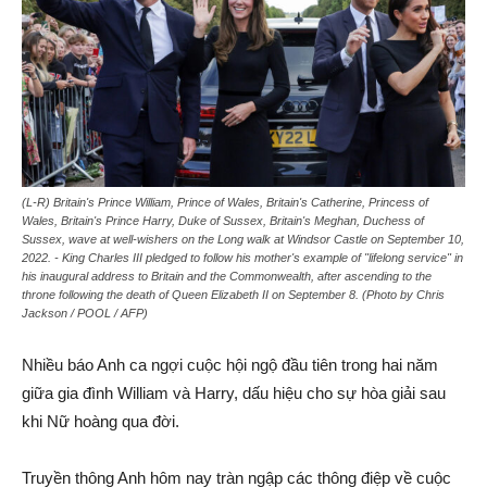
(L-R) Britain's Prince William, Prince of Wales, Britain's Catherine, Princess of
Wales, Britain's Prince Harry, Duke of Sussex, Britain's Meghan, Duchess of
Sussex, wave at well-wishers on the Long walk at Windsor Castle on September 10,
2022. - King Charles III pledged to follow his mother's example of "lifelong service" in
his inaugural address to Britain and the Commonwealth, after ascending to the
throne following the death of Queen Elizabeth II on September 8. (Photo by Chris
Jackson / POOL / AFP)
Nhiều báo Anh ca ngợi cuộc hội ngộ đầu tiên trong hai năm
giữa gia đình William và Harry, dấu hiệu cho sự hòa giải sau
khi Nữ hoàng qua đời.
Truyền thông Anh hôm nay tràn ngập các thông điệp về cuộc