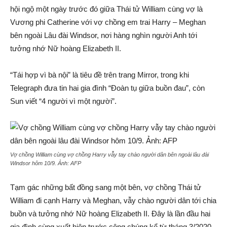
hội ngộ một ngày trước đó giữa Thái tử William cùng vợ là
Vương phi Catherine với vợ chồng em trai Harry – Meghan
bên ngoài Lâu đài Windsor, nơi hàng nghìn người Anh tới
tưởng nhớ Nữ hoàng Elizabeth II.
“Tái hợp vì bà nội” là tiêu đề trên trang Mirror, trong khi
Telegraph đưa tin hai gia đình “Đoàn tụ giữa buồn đau”, còn
Sun viết “4 người vì một người”.
Vợ chồng William cùng vợ chồng Harry vẫy tay chào người dân bên ngoài lâu đài
Windsor hôm 10/9. Ảnh:
AFP
Tạm gác những bất đồng sang một bên, vợ chồng Thái tử
William đi cạnh Harry và Meghan, vẫy chào người dân tới chia
buồn và tưởng nhớ Nữ hoàng Elizabeth II. Đây là lần đầu hai
gia đình cùng xuất hiện trước công chúng kể từ tháng 3/2020,