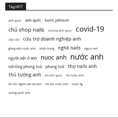
Tag HOT
anh quốc
boris johnson
anh quoc
covid-19
chủ shop nails
corona anh quoc
cứu trợ doanh nghiệp anh
cấp cứu
nghề nails
giảng viên nước anh
khẩu trang
nguoi viet
nước anh
nuoc anh
người việt ở anh
thợ nails anh
nới lỏng phong toả
phong toả
thủ tướng anh
tin anh quoc
tin nước anh
tin tức người việt tại anh
tin tức nước anh
trạm 5g
vương quốc anh