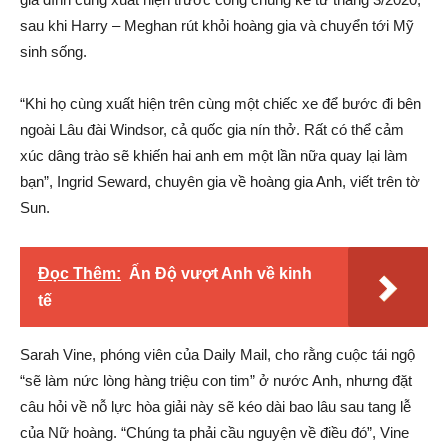
sau khi Harry – Meghan rút khỏi hoàng gia và chuyển tới Mỹ
sinh sống.
“Khi họ cùng xuất hiện trên cùng một chiếc xe để bước đi bên
ngoài Lâu đài Windsor, cả quốc gia nín thở. Rất có thể cảm
xúc dâng trào sẽ khiến hai anh em một lần nữa quay lại làm
bạn”, Ingrid Seward, chuyên gia về hoàng gia Anh, viết trên tờ
Sun.
Đọc Thêm:
Ấn Độ vượt Anh về kinh
tế
Sarah Vine, phóng viên của Daily Mail, cho rằng cuộc tái ngộ
“sẽ làm nức lòng hàng triệu con tim” ở nước Anh, nhưng đặt
câu hỏi về nỗ lực hòa giải này sẽ kéo dài bao lâu sau tang lễ
của Nữ hoàng. “Chúng ta phải cầu nguyện về điều đó”, Vine