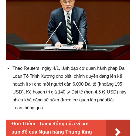
Theo Reuters, ngày 4/1, lãnh đạo cơ quan hành pháp Đài
Loan Tô Trinh Xương cho biết, chính quyền đang lên kế
hoạch lì xì cho mỗi người dân 6.000 Đài tệ (khoảng 195
USD). Kế hoạch trị giá 140 tỷ Đài tệ (hơn 4,5 tỷ USD) này
nhiều khả năng sẽ sớm được cơ quan lập phápĐài
Loan thông qua.
Đọc Thêm:
Taiex đóng cửa vì sự
sụp đổ của Ngân hàng Thung lũng