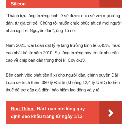
Silicon
“Thành tựu tăng trưởng kinh tế sẽ được chia sẻ với mọi công
dân, từ già tới trẻ. Chúng tôi muốn chúc phúc tất cả mọi người
nhân dịp Tết Nguyên đán”, ông Tô nói.
Năm 2021, Đài Loan đạt tỷ lệ tăng trưởng kinh tế 6,45%, mức
cao nhất kể từ năm 2010. Sự tăng trưởng này tới từ nhu cầu
cao về chip bán dẫn trong thời kì Covid-19.
Bên cạnh việc phát tiền lì xì cho người dân, chính quyền Đài
Loan sẽ trích thêm 380 tỷ Đài tệ (khoảng 12,4 tỷ USD) từ tiền
thuế để trợ cấp giá điện, bảo hiểm lao động và y tế.
Đọc Thêm:
Đài Loan nới lỏng quy
định đeo khẩu trang từ ngày 1/12