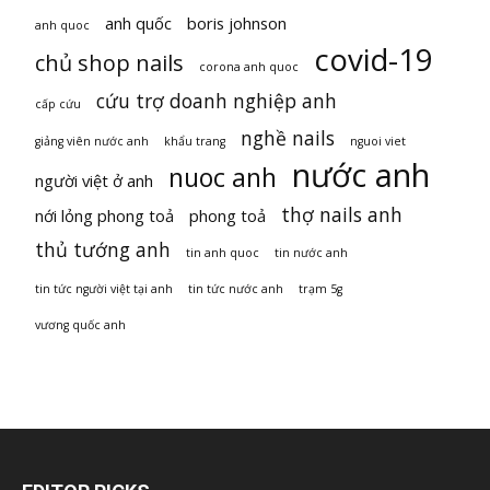
anh quốc
boris johnson
anh quoc
covid-19
chủ shop nails
corona anh quoc
cứu trợ doanh nghiệp anh
cấp cứu
nghề nails
giảng viên nước anh
khẩu trang
nguoi viet
nước anh
nuoc anh
người việt ở anh
thợ nails anh
nới lỏng phong toả
phong toả
thủ tướng anh
tin anh quoc
tin nước anh
tin tức người việt tại anh
tin tức nước anh
trạm 5g
vương quốc anh