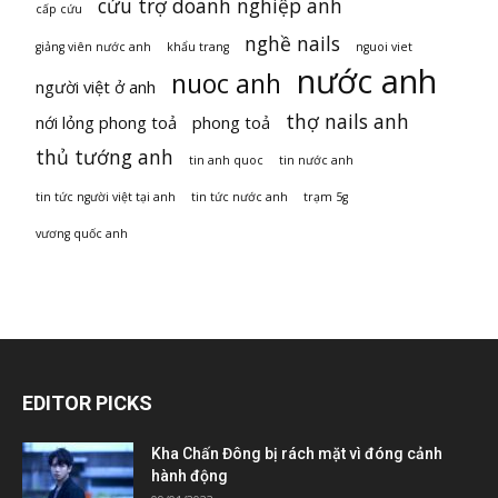
cứu trợ doanh nghiệp anh
cấp cứu
nghề nails
giảng viên nước anh
khẩu trang
nguoi viet
nước anh
nuoc anh
người việt ở anh
thợ nails anh
nới lỏng phong toả
phong toả
thủ tướng anh
tin anh quoc
tin nước anh
tin tức người việt tại anh
tin tức nước anh
trạm 5g
vương quốc anh
EDITOR PICKS
Kha Chấn Đông bị rách mặt vì đóng cảnh
hành động