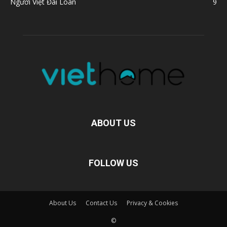
Người Việt Đài Loan
9
ABOUT US
FOLLOW US
About Us
Contact Us
Privacy & Cookies
©