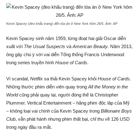
Kevin Spacey (đeo khẩu trang) đến tòa án ở New York hôm 26/5. Ảnh:
AP
Kevin Spacey sinh năm 1959, từng đoạt hai giải Oscar diễn
xuất với
The Usual Suspects
và
American Beauty
. Năm 2013,
ông gây chú ý với vai diễn Tổng thống Francis Underwood
trong series truyền hình
House of Cards
.
Vì scandal,
Netflix
sa thải Kevin Spacey khỏi
House of Cards
.
Những thước phim diễn viên quay trong
All the Money in the
World
cũng phải quay lại, người đóng thế là Christopher
Plummer. Vertical Entertainment – hãng phim độc lập của Mỹ
– không loại vai chính của Kevin Spacey trong
Billionaire Boys
Club
, vẫn phát hành nhưng phim thất bại, chỉ thu về 126 USD
trong ngày đầu ra mắt.