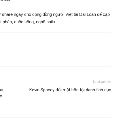
ãy share ngay cho cộng đồng người Việt tại Dai Loan để cập
ật pháp, cuộc sống, nghề nails.
Next article
ại
Kevin Spacey đối mặt bốn tội danh tình dục
ay