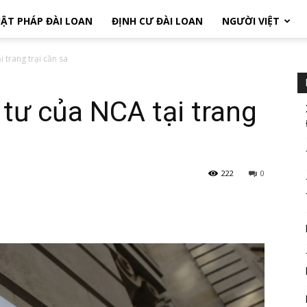
ẬT PHÁP ĐÀI LOAN
ĐỊNH CƯ ĐÀI LOAN
NGƯỜI VIỆT
 trang trại cần sa
 tư của NCA tại trang
222
0