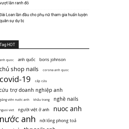
vượt lằn ranh đỏ
Đài Loan lần đầu cho phụ nữ tham gia huấn luyện
quân sự dự bị
Tag HOT
anh quốc
boris johnson
anh quoc
chủ shop nails
corona anh quoc
covid-19
cấp cứu
cứu trợ doanh nghiệp anh
nghề nails
giảng viên nước anh
khẩu trang
nuoc anh
người việt ở anh
nguoi viet
nước anh
nới lỏng phong toả