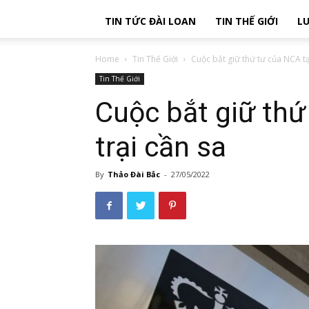
TIN TỨC ĐÀI LOAN
TIN THẾ GIỚI
LU
Home
Tin Thế Giới
Cuộc bắt giữ thứ tư của NCA tại
Tin Thế Giới
Cuộc bắt giữ thứ
trại cần sa
By
Thảo Đài Bắc
-
27/05/2022