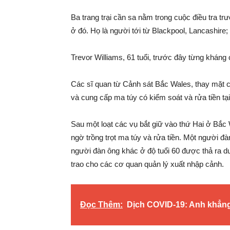
Ba trang trại cần sa nằm trong cuộc điều tra t
ở đó. Họ là người tới từ Blackpool, Lancashire
Trevor Williams, 61 tuổi, trước đây từng kháng 
Các sĩ quan từ Cảnh sát Bắc Wales, thay mặt 
và cung cấp ma túy có kiểm soát và rửa tiền t
Sau một loạt các vụ bắt giữ vào thứ Hai ở Bắc W
ngờ trồng trọt ma túy và rửa tiền. Một người đà
người đàn ông khác ở độ tuổi 60 được thả ra dư
trao cho các cơ quan quản lý xuất nhập cảnh.
Đọc Thêm:
Dịch COVID-19: Anh khẳng