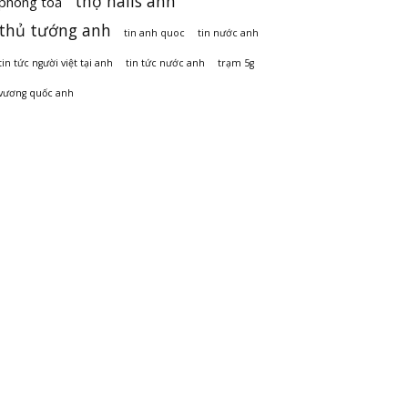
thợ nails anh
phong toả
thủ tướng anh
tin anh quoc
tin nước anh
tin tức người việt tại anh
tin tức nước anh
trạm 5g
vương quốc anh