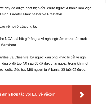
rước đây đã được phát hiện đều chứa người Albania làm việc
; Leigh, Greater Manchester và Prestatyn.
cáo về nơi ở của ông ta.
cho NCA, đã bắt giữ ông ta vì nghi ngờ âm mưu sản xuất
ại Wrexham
ales và Cheshire, ​​ba người đàn ông khác bị bắt vì nghi
n ông ở độ tuổi 50 sau đó đã được tại ngoại, trong khi một
ới cuộc điều tra. Một người từ Albania, 28 tuổi đã được
 định hợp tác với EU về vắcxin