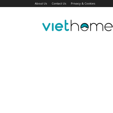
About Us
Contact Us
Privacy & Cookies
Tin
tức
người
Việt
Đài
Bắc,
Đài
Loan