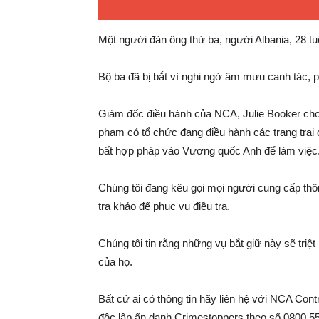
Một người đàn ông thứ ba, người Albania, 28 tuổ
Bộ ba đã bị bắt vì nghi ngờ âm mưu canh tác, p
Giám đốc điều hành của NCA, Julie Booker cho 
phạm có tổ chức đang điều hành các trang trại 
bất hợp pháp vào Vương quốc Anh để làm việc
Chúng tôi đang kêu gọi mọi người cung cấp thôn
tra khảo để phục vụ điều tra.
Chúng tôi tin rằng những vụ bắt giữ này sẽ tri
của họ.
Bất cứ ai có thông tin hãy liên hệ với NCA Con
độc lập ẩn danh Crimestoppers theo số 0800 55