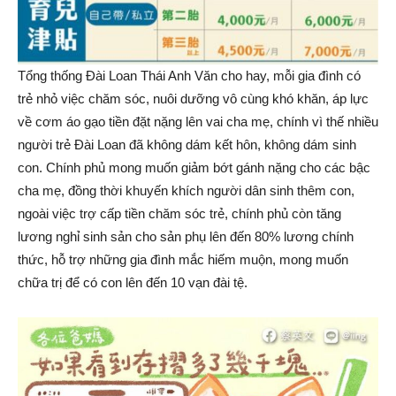
Tổng thống Đài Loan Thái Anh Văn cho hay, mỗi gia đình có
trẻ nhỏ việc chăm sóc, nuôi dưỡng vô cùng khó khăn, áp lực
về cơm áo gạo tiền đặt nặng lên vai cha mẹ, chính vì thế nhiều
người trẻ Đài Loan đã không dám kết hôn, không dám sinh
con. Chính phủ mong muốn giảm bớt gánh nặng cho các bậc
cha mẹ, đồng thời khuyến khích người dân sinh thêm con,
ngoài việc trợ cấp tiền chăm sóc trẻ, chính phủ còn tăng
lương nghỉ sinh sản cho sản phụ lên đến 80% lương chính
thức, hỗ trợ những gia đình mắc hiếm muộn, mong muốn
chữa trị để có con lên đến 10 vạn đài tệ.