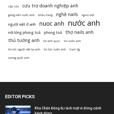
cứu trợ doanh nghiệp anh
cấp cứu
nghề nails
giảng viên nước anh
khẩu trang
nguoi viet
nước anh
nuoc anh
người việt ở anh
thợ nails anh
nới lỏng phong toả
phong toả
thủ tướng anh
tin anh quoc
tin nước anh
tin tức người việt tại anh
tin tức nước anh
trạm 5g
vương quốc anh
EDITOR PICKS
Kha Chấn Đông bị rách mặt vì đóng cảnh
hành động