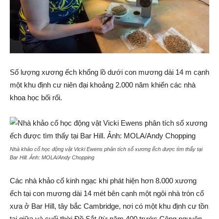
Số lượng xương ếch khổng lồ dưới con mương dài 14 m cạnh
một khu định cư niên đại khoảng 2.000 năm khiến các nhà
khoa học bối rối.
Nhà khảo cổ học động vật Vicki Ewens phân tích số xương ếch được tìm thấy tại
Bar Hill. Ảnh:
MOLA/Andy Chopping
Các nhà khảo cổ kinh ngạc khi phát hiện hơn 8.000 xương
ếch tại con mương dài 14 mét bên cạnh một ngôi nhà tròn cổ
xưa ở Bar Hill, tây bắc Cambridge, nơi có một khu định cư tồn
tại giữa và cuối thời Đồ Sắt (từ năm 400 trước Công nguyên