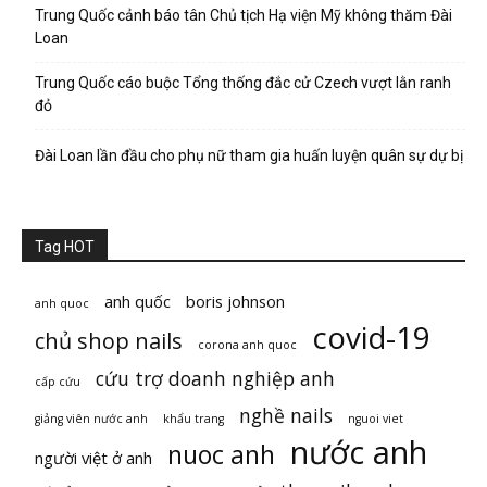
Trung Quốc cảnh báo tân Chủ tịch Hạ viện Mỹ không thăm Đài
Loan
Trung Quốc cáo buộc Tổng thống đắc cử Czech vượt lằn ranh
đỏ
Đài Loan lần đầu cho phụ nữ tham gia huấn luyện quân sự dự bị
Tag HOT
anh quốc
boris johnson
anh quoc
covid-19
chủ shop nails
corona anh quoc
cứu trợ doanh nghiệp anh
cấp cứu
nghề nails
giảng viên nước anh
khẩu trang
nguoi viet
nước anh
nuoc anh
người việt ở anh