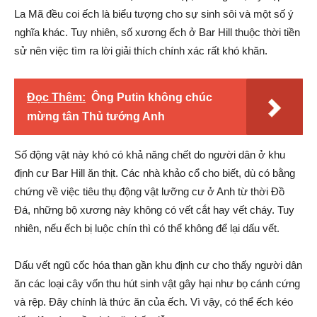
La Mã đều coi ếch là biểu tượng cho sự sinh sôi và một số ý
nghĩa khác. Tuy nhiên, số xương ếch ở Bar Hill thuộc thời tiền
sử nên việc tìm ra lời giải thích chính xác rất khó khăn.
Đọc Thêm:
Ông Putin không chúc
mừng tân Thủ tướng Anh
Số động vật này khó có khả năng chết do người dân ở khu
định cư Bar Hill ăn thịt. Các nhà khảo cổ cho biết, dù có bằng
chứng về việc tiêu thụ động vật lưỡng cư ở Anh từ thời Đồ
Đá, những bộ xương này không có vết cắt hay vết cháy. Tuy
nhiên, nếu ếch bị luộc chín thì có thể không để lại dấu vết.
Dấu vết ngũ cốc hóa than gần khu định cư cho thấy người dân
ăn các loại cây vốn thu hút sinh vật gây hại như bọ cánh cứng
và rệp. Đây chính là thức ăn của ếch. Vì vậy, có thể ếch kéo