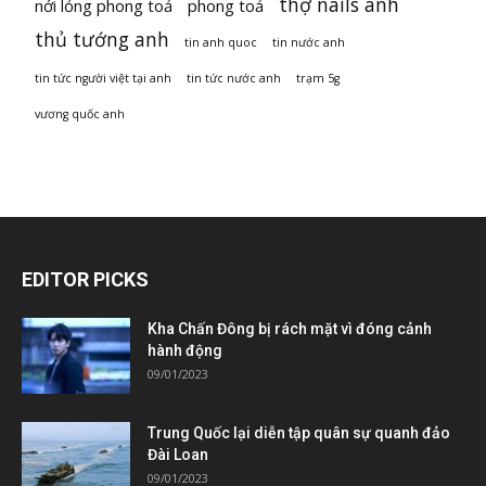
thợ nails anh
nới lỏng phong toả
phong toả
thủ tướng anh
tin anh quoc
tin nước anh
tin tức người việt tại anh
tin tức nước anh
trạm 5g
vương quốc anh
EDITOR PICKS
Kha Chấn Đông bị rách mặt vì đóng cảnh
hành động
09/01/2023
Trung Quốc lại diễn tập quân sự quanh đảo
Đài Loan
09/01/2023