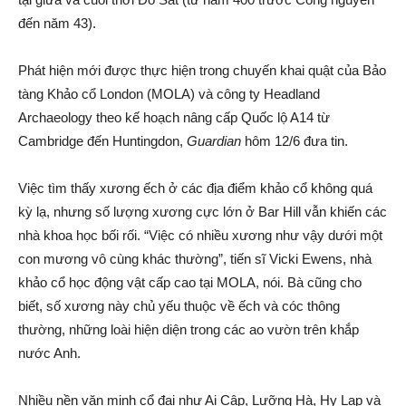
đến năm 43).
Phát hiện mới được thực hiện trong chuyến khai quật của Bảo
tàng Khảo cổ London (MOLA) và công ty Headland
Archaeology theo kế hoạch nâng cấp Quốc lộ A14 từ
Cambridge đến Huntingdon,
Guardian
hôm 12/6 đưa tin.
Việc tìm thấy xương ếch ở các địa điểm khảo cổ không quá
kỳ lạ, nhưng số lượng xương cực lớn ở Bar Hill vẫn khiến các
nhà khoa học bối rối. “Việc có nhiều xương như vậy dưới một
con mương vô cùng khác thường”, tiến sĩ Vicki Ewens, nhà
khảo cổ học động vật cấp cao tại MOLA, nói. Bà cũng cho
biết, số xương này chủ yếu thuộc về ếch và cóc thông
thường, những loài hiện diện trong các ao vườn trên khắp
nước Anh.
Nhiều nền văn minh cổ đại như Ai Cập, Lưỡng Hà, Hy Lạp và