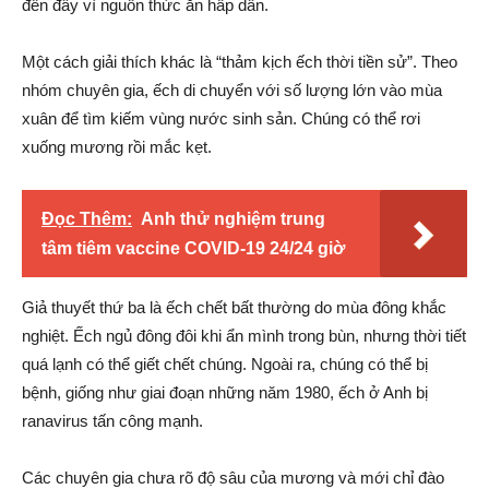
đến đây vì nguồn thức ăn hấp dẫn.
Một cách giải thích khác là “thảm kịch ếch thời tiền sử”. Theo
nhóm chuyên gia, ếch di chuyển với số lượng lớn vào mùa
xuân để tìm kiếm vùng nước sinh sản. Chúng có thể rơi
xuống mương rồi mắc kẹt.
Đọc Thêm:
Anh thử nghiệm trung
tâm tiêm vaccine COVID-19 24/24 giờ
Giả thuyết thứ ba là ếch chết bất thường do mùa đông khắc
nghiệt. Ếch ngủ đông đôi khi ẩn mình trong bùn, nhưng thời tiết
quá lạnh có thể giết chết chúng. Ngoài ra, chúng có thể bị
bệnh, giống như giai đoạn những năm 1980, ếch ở Anh bị
ranavirus tấn công mạnh.
Các chuyên gia chưa rõ độ sâu của mương và mới chỉ đào