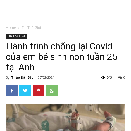
Home
Tin Thế Giới
Tin Thế Giới
Hành trình chống lại Covid
của em bé sinh non tuần 25
tại Anh
By
Thảo Đài Bắc
-
07/02/2021
343
0