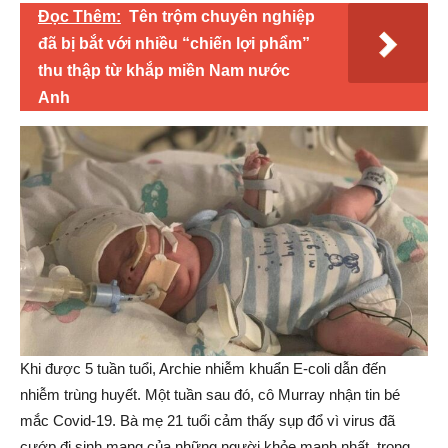
Đọc Thêm:
Tên trộm chuyên nghiệp
đã bị bắt với nhiều “chiến lợi phẩm”
thu thập từ khắp miền Nam nước
Anh
Khi được 5 tuần tuổi, Archie nhiễm khuẩn E-coli dẫn đến
nhiễm trùng huyết. Một tuần sau đó, cô Murray nhận tin bé
mắc Covid-19. Bà mẹ 21 tuổi cảm thấy sụp đổ vì virus đã
cướp đi sinh mạng của những người khỏe mạnh nhất, trong