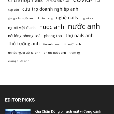
chủ shop nails
corona anh quoc
cứu trợ doanh nghiệp anh
cấp cứu
nghề nails
giảng viên nước anh
khẩu trang
nguoi viet
nước anh
nuoc anh
người việt ở anh
thợ nails anh
nới lỏng phong toả
phong toả
thủ tướng anh
tin anh quoc
tin nước anh
tin tức người việt tại anh
tin tức nước anh
trạm 5g
vương quốc anh
EDITOR PICKS
Kha Chấn Đông bị rách mặt vì đóng cảnh