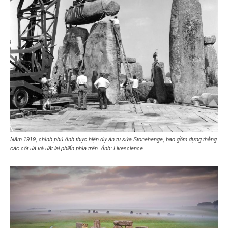
Năm 1919, chính phủ Anh thực hiện dự án tu sửa Stonehenge, bao gồm dựng thẳng
các cột đá và đặt lại phiến phía trên. Ảnh: Livescience.