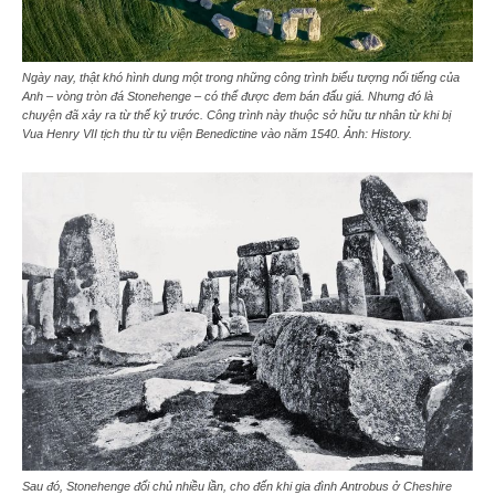
Ngày nay, thật khó hình dung một trong những công trình biểu tượng nổi tiếng của
Anh – vòng tròn đá Stonehenge – có thể được đem bán đấu giá. Nhưng đó là
chuyện đã xảy ra từ thế kỷ trước. Công trình này thuộc sở hữu tư nhân từ khi bị
Vua Henry VII tịch thu từ tu viện Benedictine vào năm 1540. Ảnh: History.
Sau đó, Stonehenge đổi chủ nhiều lần, cho đến khi gia đình Antrobus ở Cheshire