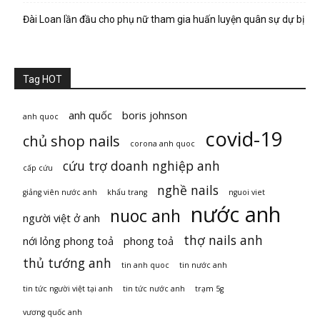
Đài Loan lần đầu cho phụ nữ tham gia huấn luyện quân sự dự bị
Tag HOT
anh quốc
boris johnson
anh quoc
covid-19
chủ shop nails
corona anh quoc
cứu trợ doanh nghiệp anh
cấp cứu
nghề nails
giảng viên nước anh
khẩu trang
nguoi viet
nước anh
nuoc anh
người việt ở anh
thợ nails anh
nới lỏng phong toả
phong toả
thủ tướng anh
tin anh quoc
tin nước anh
tin tức người việt tại anh
tin tức nước anh
trạm 5g
vương quốc anh