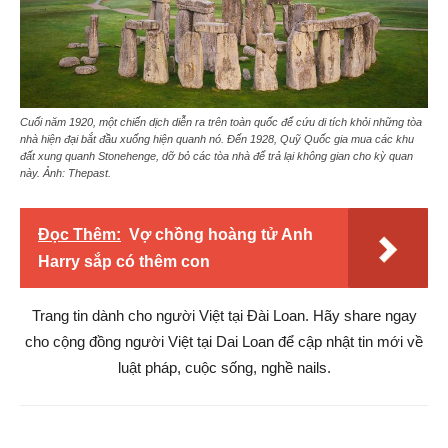
Cuối năm 1920, một chiến dịch diễn ra trên toàn quốc để cứu di tích khỏi những tòa
nhà hiện đại bắt đầu xuống hiện quanh nó. Đến 1928, Quỹ Quốc gia mua các khu
đất xung quanh Stonehenge, dỡ bỏ các tòa nhà để trả lại không gian cho kỳ quan
này. Ảnh: Thepast.
Đọc Thêm:
Vợ chồng hoàng tử Anh
Harry sắp có thêm con
Trang tin dành cho người Việt tại Đài Loan. Hãy share ngay
cho cộng đồng người Việt tại Dai Loan để cập nhật tin mới về
luật pháp, cuộc sống, nghề nails.