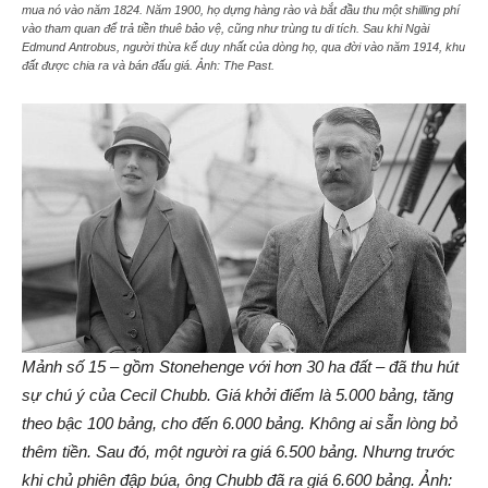
mua nó vào năm 1824. Năm 1900, họ dựng hàng rào và bắt đầu thu một shilling phí
vào tham quan để trả tiền thuê bảo vệ, cũng như trùng tu di tích. Sau khi Ngài
Edmund Antrobus, người thừa kế duy nhất của dòng họ, qua đời vào năm 1914, khu
đất được chia ra và bán đấu giá. Ảnh: The Past.
Mảnh số 15 – gồm Stonehenge với hơn 30 ha đất – đã thu hút
sự chú ý của Cecil Chubb. Giá khởi điểm là 5.000 bảng, tăng
theo bậc 100 bảng, cho đến 6.000 bảng. Không ai sẵn lòng bỏ
thêm tiền. Sau đó, một người ra giá 6.500 bảng. Nhưng trước
khi chủ phiên đập búa, ông Chubb đã ra giá 6.600 bảng. Ảnh: