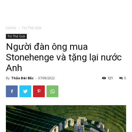
Home
Tin Thế Giới
Tin Thế Giới
Người đàn ông mua
Stonehenge và tặng lại nước
Anh
By
Thảo Đài Bắc
-
07/08/2022
121
0