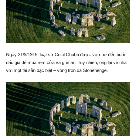
Ngày 21/9/1915, luật sư Cecil Chubb được vợ nhờ đến buổi
đấu giá để mua rèm cửa và ghế ăn. Tuy nhiên, ông lại về nhà
với một tài sản đặc biệt – vòng tròn đá Stonehenge.