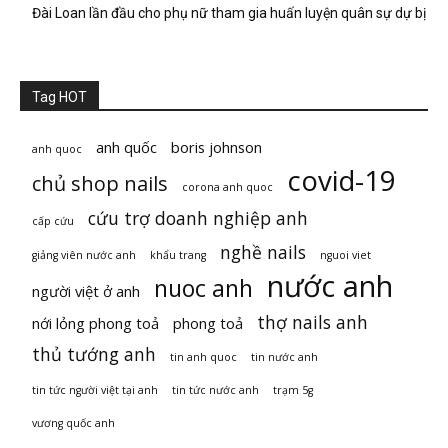
Đài Loan lần đầu cho phụ nữ tham gia huấn luyện quân sự dự bị
Tag HOT
anh quốc
boris johnson
anh quoc
covid-19
chủ shop nails
corona anh quoc
cứu trợ doanh nghiệp anh
cấp cứu
nghề nails
giảng viên nước anh
khẩu trang
nguoi viet
nước anh
nuoc anh
người việt ở anh
thợ nails anh
nới lỏng phong toả
phong toả
thủ tướng anh
tin anh quoc
tin nước anh
tin tức người việt tại anh
tin tức nước anh
trạm 5g
vương quốc anh