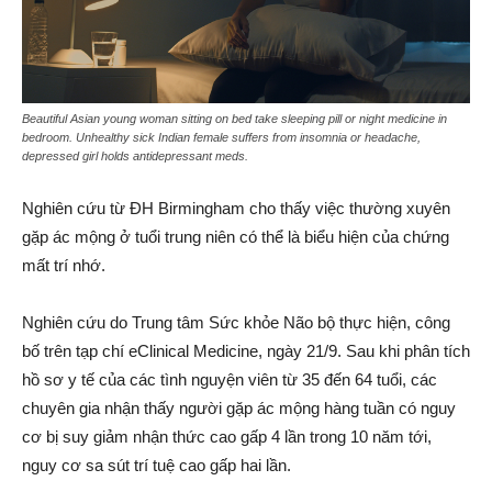
Beautiful Asian young woman sitting on bed take sleeping pill or night medicine in
bedroom. Unhealthy sick Indian female suffers from insomnia or headache,
depressed girl holds antidepressant meds.
Nghiên cứu từ ĐH Birmingham cho thấy việc thường xuyên
gặp ác mộng ở tuổi trung niên có thể là biểu hiện của chứng
mất trí nhớ.
Nghiên cứu do Trung tâm Sức khỏe Não bộ thực hiện, công
bố trên tạp chí eClinical Medicine, ngày 21/9. Sau khi phân tích
hồ sơ y tế của các tình nguyện viên từ 35 đến 64 tuổi, các
chuyên gia nhận thấy người gặp ác mộng hàng tuần có nguy
cơ bị suy giảm nhận thức cao gấp 4 lần trong 10 năm tới,
nguy cơ sa sút trí tuệ cao gấp hai lần.