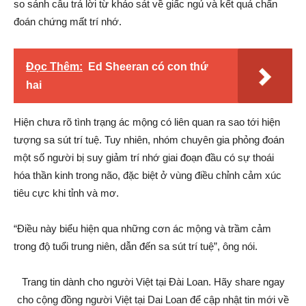
so sánh câu trả lời từ khảo sát về giấc ngủ và kết quả chẩn
đoán chứng mất trí nhớ.
Đọc Thêm:
Ed Sheeran có con thứ
hai
Hiện chưa rõ tình trạng ác mộng có liên quan ra sao tới hiện
tượng sa sút trí tuệ. Tuy nhiên, nhóm chuyên gia phỏng đoán
một số người bị suy giảm trí nhớ giai đoạn đầu có sự thoái
hóa thần kinh trong não, đặc biệt ở vùng điều chỉnh cảm xúc
tiêu cực khi tỉnh và mơ.
“Điều này biểu hiện qua những cơn ác mộng và trầm cảm
trong độ tuổi trung niên, dẫn đến sa sút trí tuệ”, ông nói.
Trang tin dành cho người Việt tại Đài Loan. Hãy share ngay
cho cộng đồng người Việt tại Dai Loan để cập nhật tin mới về