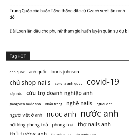
Trung Quốc cáo buộc Tổng thống đắc cử Czech vượt lằn ranh
đỏ
Đài Loan lần đầu cho phụ nữ tham gia huấn luyện quân sự dự bị
Tag HOT
anh quốc
boris johnson
anh quoc
covid-19
chủ shop nails
corona anh quoc
cứu trợ doanh nghiệp anh
cấp cứu
nghề nails
giảng viên nước anh
khẩu trang
nguoi viet
nước anh
nuoc anh
người việt ở anh
thợ nails anh
nới lỏng phong toả
phong toả
thủ tướng anh
tin anh quoc
tin nước anh