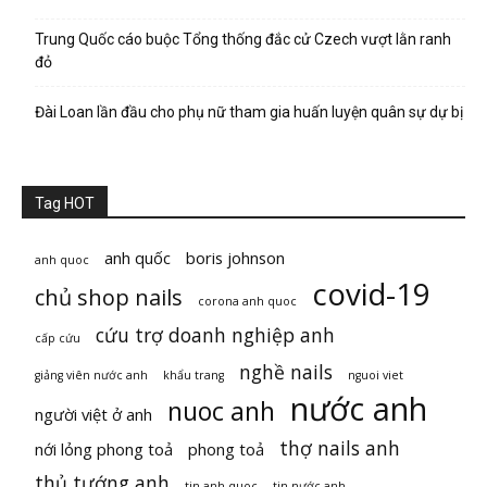
Trung Quốc cáo buộc Tổng thống đắc cử Czech vượt lằn ranh
đỏ
Đài Loan lần đầu cho phụ nữ tham gia huấn luyện quân sự dự bị
Tag HOT
anh quốc
boris johnson
anh quoc
covid-19
chủ shop nails
corona anh quoc
cứu trợ doanh nghiệp anh
cấp cứu
nghề nails
giảng viên nước anh
khẩu trang
nguoi viet
nước anh
nuoc anh
người việt ở anh
thợ nails anh
nới lỏng phong toả
phong toả
thủ tướng anh
tin anh quoc
tin nước anh