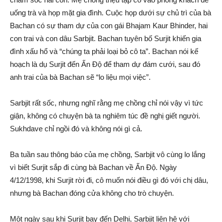
uống trà và họp mặt gia đình. Cuộc họp dưới sự chủ trì của bà
Bachan có sự tham dự của con gái Bhajam Kaur Bhinder, hai
con trai và con dâu Sarbjit. Bachan tuyên bố Surjit khiến gia
đình xấu hổ và “chúng ta phải loại bỏ cô ta”. Bachan nói kế
hoạch là dụ Surjit đến Ấn Độ để tham dự đám cưới, sau đó
anh trai của bà Bachan sẽ “lo liệu mọi việc”.
Sarbjit rất sốc, nhưng nghĩ rằng mẹ chồng chỉ nói vậy vì tức
giận, không có chuyện bà ta nghiêm túc đề nghị giết người.
Sukhdave chỉ ngồi đó và không nói gì cả.
Ba tuần sau thông báo của mẹ chồng, Sarbjit vô cùng lo lắng
vì biết Surjit sắp đi cùng bà Bachan về Ấn Độ. Ngày
4/12/1998, khi Surjit rời đi, cô muốn nói điều gì đó với chị dâu,
nhưng bà Bachan đóng cửa không cho trò chuyện.
Một ngày sau khi Surjit bay đến Delhi, Sarbjit liên hệ với