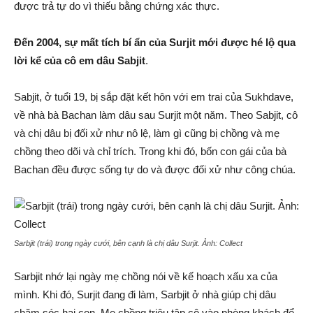
được trả tự do vì thiếu bằng chứng xác thực.
Đến 2004, sự mất tích bí ẩn của Surjit mới được hé lộ qua
lời kể của cô em dâu Sabjit
.
Sabjit, ở tuổi 19, bị sắp đặt kết hôn với em trai của Sukhdave,
về nhà bà Bachan làm dâu sau Surjit một năm. Theo Sabjit, cô
và chị dâu bị đối xử như nô lệ, làm gì cũng bị chồng và mẹ
chồng theo dõi và chỉ trích. Trong khi đó, bốn con gái của bà
Bachan đều được sống tự do và được đối xử như công chúa.
Sarbjit (trái) trong ngày cưới, bên cạnh là chị dâu Surjit. Ảnh:
Collect
Sarbjit nhớ lại ngày mẹ chồng nói về kế hoạch xấu xa của
mình. Khi đó, Surjit đang đi làm, Sarbjit ở nhà giúp chị dâu
chăm sóc hai con. Mẹ chồng triệu tập cô vào phòng khách để