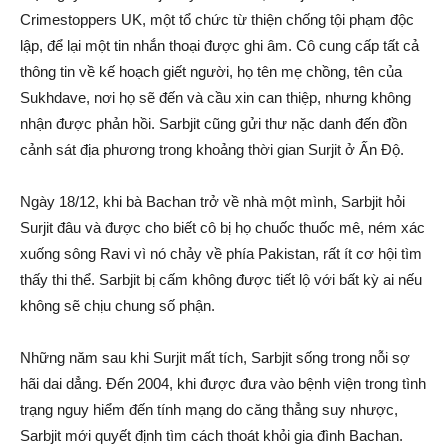
Crimestoppers UK, một tổ chức từ thiện chống tội phạm độc
lập, để lại một tin nhắn thoại được ghi âm. Cô cung cấp tất cả
thông tin về kế hoạch giết người, họ tên mẹ chồng, tên của
Sukhdave, nơi họ sẽ đến và cầu xin can thiệp, nhưng không
nhận được phản hồi. Sarbjit cũng gửi thư nặc danh đến đồn
cảnh sát địa phương trong khoảng thời gian Surjit ở Ấn Độ.
Ngày 18/12, khi bà Bachan trở về nhà một mình, Sarbjit hỏi
Surjit đâu và được cho biết cô bị họ chuốc thuốc mê, ném xác
xuống sông Ravi vì nó chảy về phía Pakistan, rất ít cơ hội tìm
thấy thi thể. Sarbjit bị cấm không được tiết lộ với bất kỳ ai nếu
không sẽ chịu chung số phận.
Những năm sau khi Surjit mất tích, Sarbjit sống trong nỗi sợ
hãi dai dẳng. Đến 2004, khi được đưa vào bệnh viện trong tình
trạng nguy hiểm đến tính mạng do căng thẳng suy nhược,
Sarbjit mới quyết định tìm cách thoát khỏi gia đình Bachan.