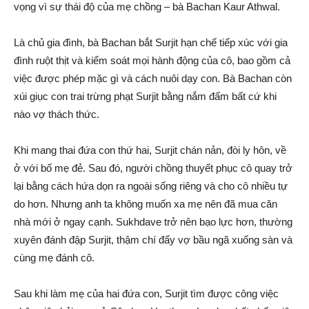
vọng vì sự thái độ của mẹ chồng – bà Bachan Kaur Athwal.
Là chủ gia đình, bà Bachan bắt Surjit hạn chế tiếp xúc với gia
đình ruột thịt và kiểm soát mọi hành động của cô, bao gồm cả
việc được phép mặc gì và cách nuôi dạy con. Bà Bachan còn
xúi giục con trai trừng phạt Surjit bằng nắm đấm bất cứ khi
nào vợ thách thức.
Khi mang thai đứa con thứ hai, Surjit chán nản, đòi ly hôn, về
ở với bố mẹ đẻ. Sau đó, người chồng thuyết phục cô quay trở
lại bằng cách hứa dọn ra ngoài sống riêng và cho cô nhiều tự
do hơn. Nhưng anh ta không muốn xa mẹ nên đã mua căn
nhà mới ở ngay cạnh. Sukhdave trở nên bạo lực hơn, thường
xuyên đánh đập Surjit, thậm chí đẩy vợ bầu ngã xuống sàn và
cùng mẹ đánh cô.
Sau khi làm mẹ của hai đứa con, Surjit tìm được công việc