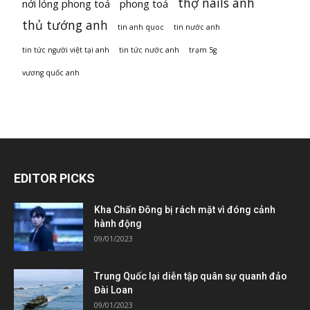
thợ nails anh
nới lỏng phong toả
phong toả
thủ tướng anh
tin anh quoc
tin nước anh
tin tức người việt tại anh
tin tức nước anh
trạm 5g
vương quốc anh
EDITOR PICKS
Kha Chấn Đông bị rách mặt vì đóng cảnh
hành động
09/01/2023
Trung Quốc lại diễn tập quân sự quanh đảo
Đài Loan
09/01/2023