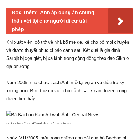
Đọc Thêm:
Anh áp dụng án chung
thân với tội chở người di cư trái
phép
Khi xuất viện, cô trở về nhà bố mẹ đẻ, kể cho bố mọi chuyện
và được thuyết phục đi báo cảnh sát. Kết quả là gia đình
Sarbjit bị dọa giết, bị xa lánh trong cộng đồng theo đạo Sikh ở
địa phương.
Năm 2005, nhà chức trách Anh mở lại vụ án và điều tra kỹ
lưỡng hơn. Bức thư cô viết cho cảnh sát 7 năm trước cũng
được tìm thấy.
Bà Bachan Kaur Athwal. Ảnh:
Central News
Ngày 3/11/2005, một trong những con gái của bà Bachan bị