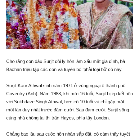
Cho rằng con dâu Surjit đòi ly hôn làm xấu mặt gia đình, bà
Bachan triệu tập các con và tuyên bố ‘phải loại bỏ’ cô này.
Surjit Kaur Athwal sinh năm 1971 ở vùng ngoại ô thành phố
Coventry (Anh). Năm 1988, khi mới 16 tuổi, Surjit bị ép kết hôn
với Sukhdave Singh Athwal, hơn cô 10 tuổi và chỉ gặp mặt
một lần duy nhất trước đám cưới. Sau đám cưới, Surjit sống
cùng nhà chồng tại thị trấn Hayes, phía tây London.
Chẳng bao lâu sau cuộc hôn nhân sắp đặt, cô cảm thấy tuyệt