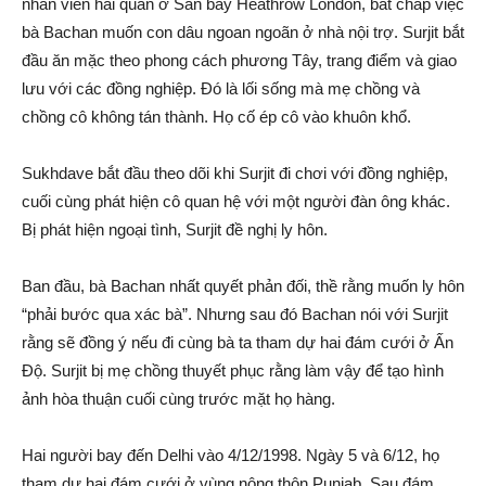
nhân viên hải quan ở Sân bay Heathrow London, bất chấp việc
bà Bachan muốn con dâu ngoan ngoãn ở nhà nội trợ. Surjit bắt
đầu ăn mặc theo phong cách phương Tây, trang điểm và giao
lưu với các đồng nghiệp. Đó là lối sống mà mẹ chồng và
chồng cô không tán thành. Họ cố ép cô vào khuôn khổ.
Sukhdave bắt đầu theo dõi khi Surjit đi chơi với đồng nghiệp,
cuối cùng phát hiện cô quan hệ với một người đàn ông khác.
Bị phát hiện ngoại tình, Surjit đề nghị ly hôn.
Ban đầu, bà Bachan nhất quyết phản đối, thề rằng muốn ly hôn
“phải bước qua xác bà”. Nhưng sau đó Bachan nói với Surjit
rằng sẽ đồng ý nếu đi cùng bà ta tham dự hai đám cưới ở Ấn
Độ. Surjit bị mẹ chồng thuyết phục rằng làm vậy để tạo hình
ảnh hòa thuận cuối cùng trước mặt họ hàng.
Hai người bay đến Delhi vào 4/12/1998. Ngày 5 và 6/12, họ
tham dự hai đám cưới ở vùng nông thôn Punjab. Sau đám