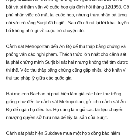
bắt và bị thẩm vấn về cuộc họp gia đình hồi tháng 12/1998. Cô
phủ nhận việc có mặt tại cuộc họp, nhưng thừa nhận bà từng
nói với cô rằng Surjit đã bị giết. Sau đó cô rút lại lời khai, tuyên
bố không nhớ gì về cuộc trò chuyện đó.
Cảnh sát Metropolitan đến Ấn Độ để thu thập bằng chứng và
phỏng vấn các nghi phạm. Thách thức lớn nhất cho cảnh sát
là phải chứng minh Surjit bị sát hại nhưng không thể tìm được
thi thể. Việc thu thập bằng chứng cũng gặp nhiều khó khăn vì
thủ tục pháp lý giữa các quốc gia.
Hai mẹ con Bachan bị phát hiện làm giả các bức thư trông
giống như đến từ cảnh sát Metropolitan, gửi cho cảnh sát Ấn
Độ để ngăn họ điều tra. Họ cũng làm giả các tài liệu chuyển
nhượng quyền sở hữu nhà để lấy tài sản của Surjit.
Cảnh sát phát hiện Sukdave mua một hợp đồng bảo hiểm