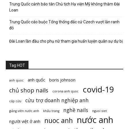
Trung Quốc cảnh báo tân Chủ tịch Hạ viện Mỹ không thăm Đài
Loan
Trung Quốc cáo buộc Tổng thống đắc cử Czech vượt lằn ranh
đỏ
Đài Loan lần đầu cho phụ nữ tham gia huấn luyện quân sự dự bị
Tag HOT
anh quốc
boris johnson
anh quoc
covid-19
chủ shop nails
corona anh quoc
cứu trợ doanh nghiệp anh
cấp cứu
nghề nails
giảng viên nước anh
khẩu trang
nguoi viet
nước anh
nuoc anh
người việt ở anh